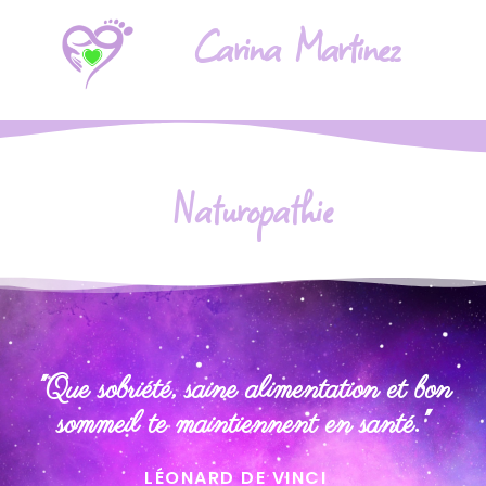
Carina Martinez
Naturopathie
"Que sobriété, saine alimentation et bon
sommeil te maintiennent en santé."
LÉONARD DE VINCI