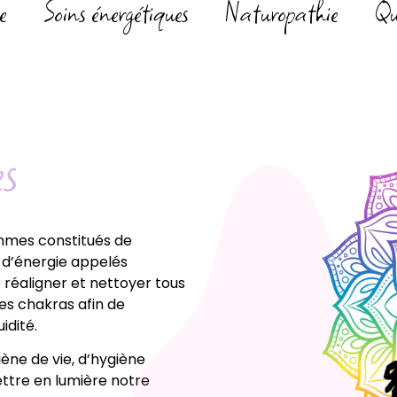
e
Soins énergétiques
Naturopathie
Qu
es
mmes constitués de
s d’énergie appelés
réaligner et nettoyer tous
es chakras afin de
idité.
ène de vie, d’hygiène
ettre en lumière notre