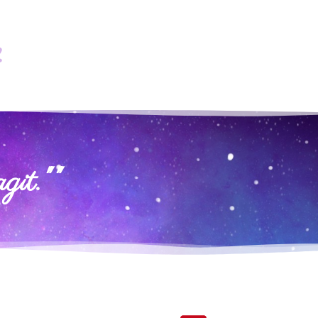
z
git.""