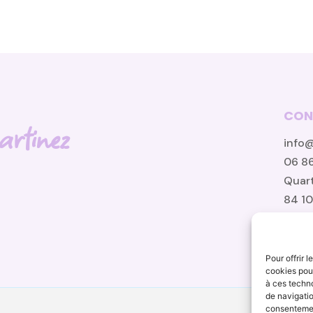
CON
rtinez
info
06 86
Quart
84 1
Pour offrir 
cookies pour
à ces techn
de navigatio
Politiq
consentement